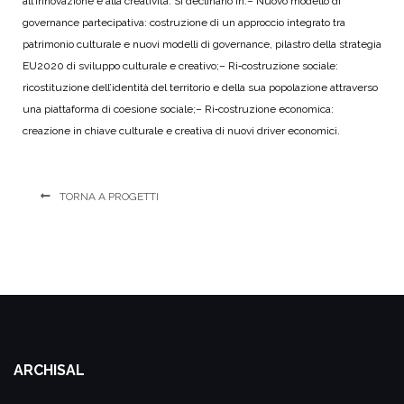
all’innovazione e alla creatività. Si declinano in:
– Nuovo modello di
governance partecipativa: costruzione di un approccio integrato tra
patrimonio culturale e nuovi modelli di governance, pilastro della strategia
EU2020 di sviluppo culturale e creativo;
– Ri‐costruzione sociale:
ricostituzione dell’identità del territorio e della sua popolazione attraverso
una piattaforma di coesione sociale;
– Ri‐costruzione economica:
creazione in chiave culturale e creativa di nuovi driver economici.
TORNA A PROGETTI
ARCHISAL