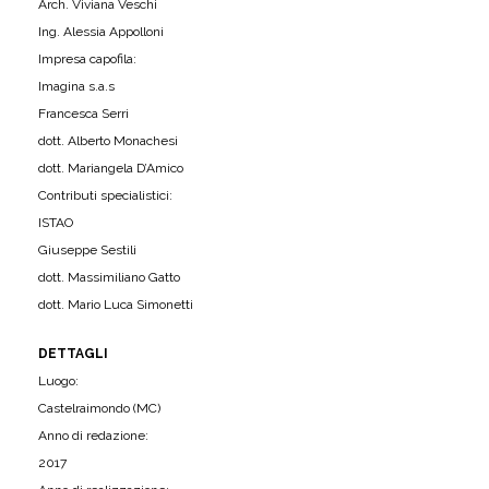
Arch. Viviana Veschi
Ing. Alessia Appolloni
Impresa capofila:
Imagina s.a.s
Francesca Serri
dott. Alberto Monachesi
dott. Mariangela D’Amico
Contributi specialistici:
ISTAO
Giuseppe Sestili
dott. Massimiliano Gatto
dott. Mario Luca Simonetti
DETTAGLI
Luogo:
Castelraimondo (MC)
Anno di redazione:
2017